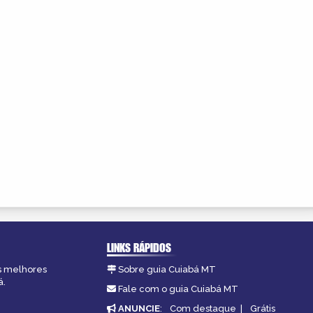
LINKS RÁPIDOS
as melhores
Sobre guia Cuiabá MT
á.
Fale com o guia Cuiabá MT
ANUNCIE
:
Com destaque
|
Grátis