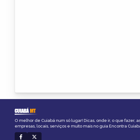
CUIABÁ
MT
O melhor de Cuiabá num só lugar! Dicas, onde ir, o que fazer, 
empresas, locais, serviços e muito mais no guia Encontra Cuiab