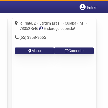
Entrar
Cadastrar empresa
Fazer login
R Trinta, 2 - Jardim Brasil - Cuiabá - MT -
Criar conta
78052-546
Endereço copiado!
(65) 3358-3665
Mapa
Comente