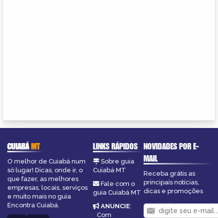
CUIABÁ
MT
LINKS RÁPIDOS
NOVIDADES POR E-
MAIL
O melhor de Cuiabá num
Sobre guia
só lugar! Dicas, onde ir, o
Cuiabá MT
Receba grátis as
que fazer, as melhores
principais notícias,
Fale com o
empresas, locais, serviços
dicas e promoções
guia Cuiabá MT
e muito mais no guia
Encontra Cuiabá.
ANUNCIE
:
Com