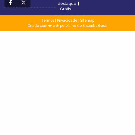
destaque
|
Grátis
Termos
|
Privacidade
|
Sitemap
Criado com ❤️ e ☕ pelo time do EncontraBrasil