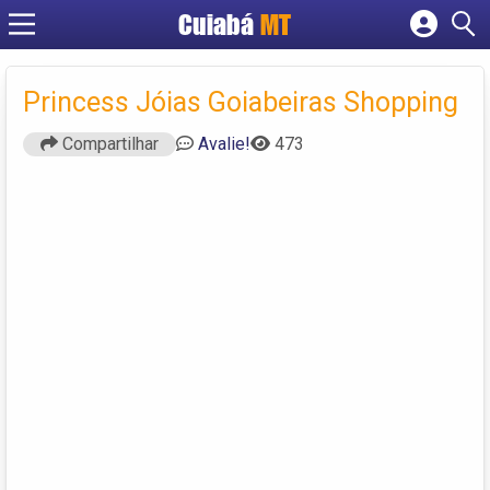
Cuiabá
MT
Cadastrar empresa
Fazer login
Princess Jóias Goiabeiras Shopping
Criar conta
Compartilhar
Avalie!
473