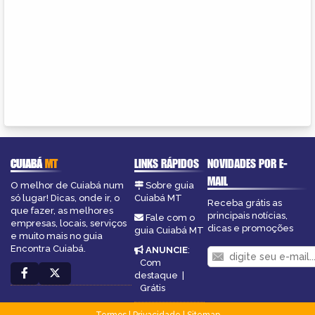
CUIABÁ
MT
LINKS RÁPIDOS
NOVIDADES POR E-
MAIL
O melhor de Cuiabá num
Sobre guia
só lugar! Dicas, onde ir, o
Cuiabá MT
Receba grátis as
que fazer, as melhores
principais notícias,
Fale com o
empresas, locais, serviços
dicas e promoções
guia Cuiabá MT
e muito mais no guia
Encontra Cuiabá.
ANUNCIE
:
Com
destaque
|
Grátis
Termos
|
Privacidade
|
Sitemap