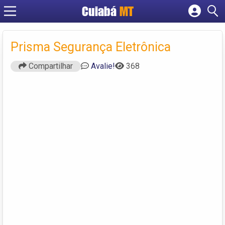
Cuiabá
MT
Cadastrar empresa
Fazer login
Prisma Segurança Eletrônica
Criar conta
Compartilhar
Avalie!
368