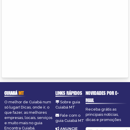
CUIABÁ
MT
LINKS RÁPIDOS
NOVIDADES POR E-
MAIL
O melhor de Cuiabá num
Sobre guia
só lugar! Dicas, onde ir, o
Cuiabá MT
Receba grátis as
que fazer, as melhores
principais notícias,
Fale com o
empresas, locais, serviços
dicas e promoções
guia Cuiabá MT
e muito mais no guia
Encontra Cuiabá.
ANUNCIE
: