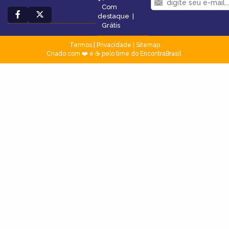
Com
destaque
|
Grátis
Termos
|
Privacidade
|
Sitemap
Criado com ❤️ e ☕ pelo time do EncontraBrasil