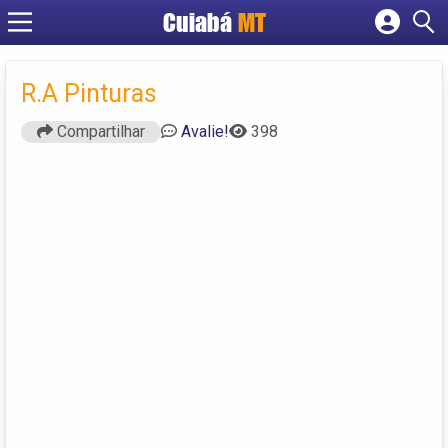
Cuiabá
MT
Cadastrar empresa
Fazer login
R.A Pinturas
Criar conta
Compartilhar
Avalie!
398