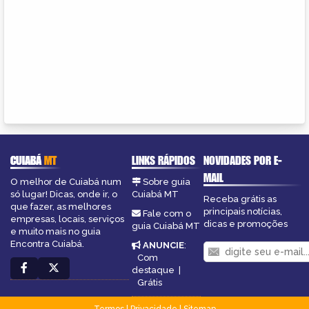
CUIABÁ
MT
LINKS RÁPIDOS
NOVIDADES POR E-
MAIL
O melhor de Cuiabá num
Sobre guia
só lugar! Dicas, onde ir, o
Cuiabá MT
Receba grátis as
que fazer, as melhores
principais notícias,
Fale com o
empresas, locais, serviços
dicas e promoções
guia Cuiabá MT
e muito mais no guia
Encontra Cuiabá.
ANUNCIE
:
Com
destaque
|
Grátis
Termos
|
Privacidade
|
Sitemap