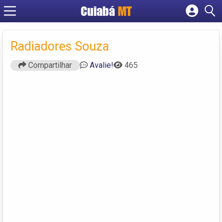
Cuiabá
MT
Cadastrar empresa
Fazer login
Radiadores Souza
Criar conta
Compartilhar
Avalie!
465