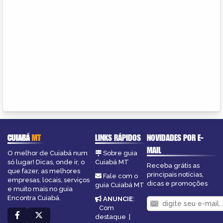
CUIABÁ
MT
LINKS RÁPIDOS
NOVIDADES POR E-
MAIL
O melhor de Cuiabá num
Sobre guia
só lugar! Dicas, onde ir, o
Cuiabá MT
Receba grátis as
que fazer, as melhores
principais notícias,
Fale com o
empresas, locais, serviços
dicas e promoções
guia Cuiabá MT
e muito mais no guia
Encontra Cuiabá.
ANUNCIE
:
Com
destaque
|