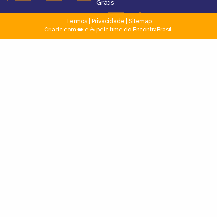
Grátis
Termos
|
Privacidade
|
Sitemap
Criado com ❤️ e ☕ pelo time do EncontraBrasil