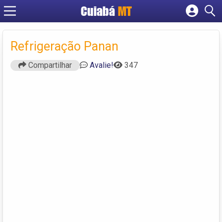
Cuiabá
MT
Cadastrar empresa
Fazer login
Refrigeração Panan
Criar conta
Compartilhar
Avalie!
347