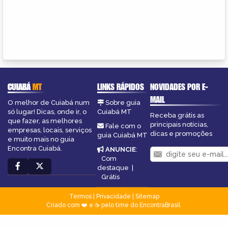
CUIABÁ
MT
LINKS RÁPIDOS
NOVIDADES POR E-
MAIL
O melhor de Cuiabá num
Sobre guia
só lugar! Dicas, onde ir, o
Cuiabá MT
Receba grátis as
que fazer, as melhores
principais notícias,
Fale com o
empresas, locais, serviços
dicas e promoções
guia Cuiabá MT
e muito mais no guia
Encontra Cuiabá.
ANUNCIE
:
Com
destaque
|
Grátis
Termos
|
Privacidade
|
Sitemap
Criado com ❤️ e ☕ pelo time do EncontraBrasil