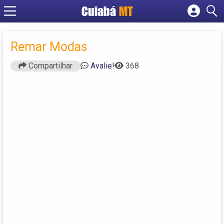
Cuiabá
MT
Cadastrar empresa
Fazer login
Remar Modas
Criar conta
Compartilhar
Avalie!
368