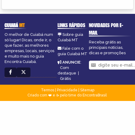
CUIABÁ
MT
LINKS RÁPIDOS
NOVIDADES POR E-
MAIL
O melhor de Cuiabá num
Sobre guia
só lugar! Dicas, onde ir, o
Cuiabá MT
Receba grátis as
que fazer, as melhores
principais notícias,
Fale com o
empresas, locais, serviços
dicas e promoções
guia Cuiabá MT
e muito mais no guia
Encontra Cuiabá.
ANUNCIE
:
Com
destaque
|
Grátis
Termos
|
Privacidade
|
Sitemap
Criado com ❤️ e ☕ pelo time do EncontraBrasil