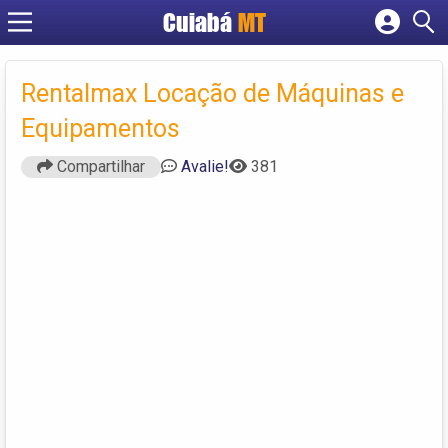
Cuiabá
MT
Cadastrar empresa
Fazer login
Rentalmax Locação de Máquinas e
Criar conta
Equipamentos
Compartilhar
Avalie!
381