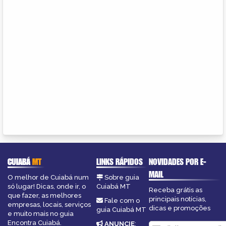
CUIABÁ
MT
LINKS RÁPIDOS
NOVIDADES POR E-
MAIL
O melhor de Cuiabá num
Sobre guia
só lugar! Dicas, onde ir, o
Cuiabá MT
Receba grátis as
que fazer, as melhores
principais notícias,
Fale com o
empresas, locais, serviços
dicas e promoções
guia Cuiabá MT
e muito mais no guia
Encontra Cuiabá.
ANUNCIE
: