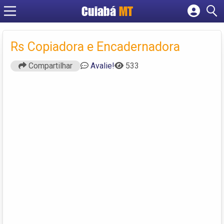
Cuiabá
MT
Cadastrar empresa
Fazer login
Rs Copiadora e Encadernadora
Criar conta
Compartilhar
Avalie!
533