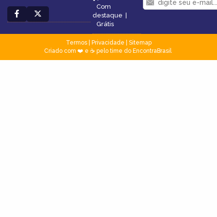
Com
destaque
|
Grátis
Termos
|
Privacidade
|
Sitemap
Criado com ❤️ e ☕ pelo time do EncontraBrasil