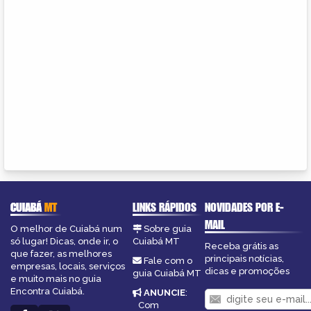
CUIABÁ
MT
LINKS RÁPIDOS
NOVIDADES POR E-
MAIL
O melhor de Cuiabá num
Sobre guia
só lugar! Dicas, onde ir, o
Cuiabá MT
Receba grátis as
que fazer, as melhores
principais notícias,
Fale com o
empresas, locais, serviços
dicas e promoções
guia Cuiabá MT
e muito mais no guia
Encontra Cuiabá.
ANUNCIE
:
Com