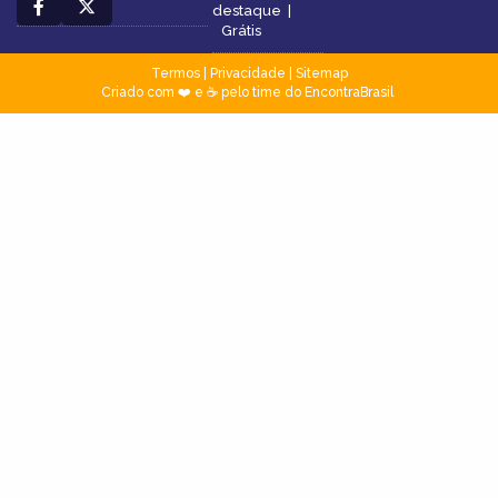
destaque
|
Grátis
Termos
|
Privacidade
|
Sitemap
Criado com ❤️ e ☕ pelo time do EncontraBrasil