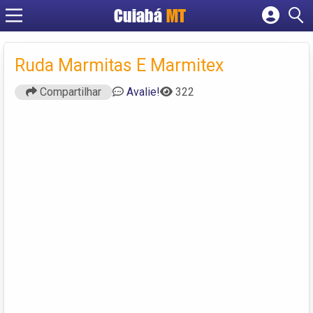
Cuiabá
MT
Cadastrar empresa
Fazer login
Ruda Marmitas E Marmitex
Criar conta
Compartilhar
Avalie!
322