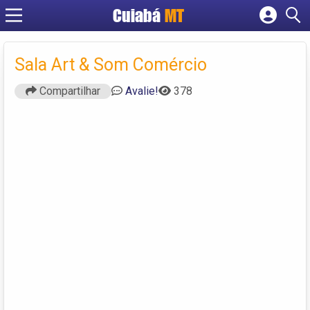
Cuiabá
MT
Cadastrar empresa
Fazer login
Sala Art & Som Comércio
Criar conta
Compartilhar
Avalie!
378