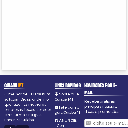
CUIABÁ
MT
LINKS RÁPIDOS
NOVIDADES POR E-
MAIL
O melhor de Cuiabá num
Sobre guia
só lugar! Dicas, onde ir, o
Cuiabá MT
Receba grátis as
que fazer, as melhores
principais notícias,
Fale com o
empresas, locais, serviços
dicas e promoções
guia Cuiabá MT
e muito mais no guia
Encontra Cuiabá.
ANUNCIE
:
Com