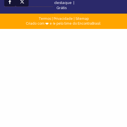
destaque
|
Grátis
Termos
|
Privacidade
|
Sitemap
Criado com ❤️ e ☕ pelo time do EncontraBrasil