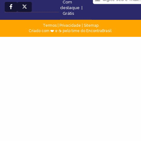
Com
destaque
|
Grátis
Termos
|
Privacidade
|
Sitemap
Criado com ❤️ e ☕ pelo time do EncontraBrasil