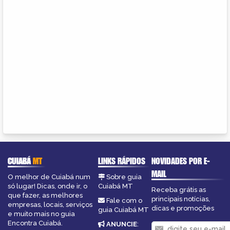
CUIABÁ
MT
LINKS RÁPIDOS
NOVIDADES POR E-
MAIL
O melhor de Cuiabá num
Sobre guia
só lugar! Dicas, onde ir, o
Cuiabá MT
Receba grátis as
que fazer, as melhores
principais notícias,
Fale com o
empresas, locais, serviços
dicas e promoções
guia Cuiabá MT
e muito mais no guia
Encontra Cuiabá.
ANUNCIE
: