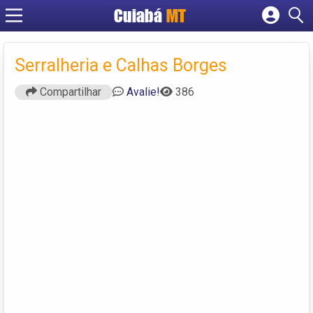
Cuiabá
MT
Cadastrar empresa
Fazer login
Serralheria e Calhas Borges
Criar conta
Compartilhar
Avalie!
386