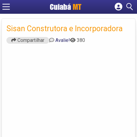
Cuiabá
MT
Cadastrar empresa
Fazer login
Sisan Construtora e Incorporadora
Criar conta
Compartilhar
Avalie!
380