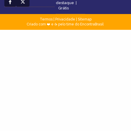
destaque
|
Grátis
Termos
|
Privacidade
|
Sitemap
Criado com ❤️ e ☕ pelo time do EncontraBrasil