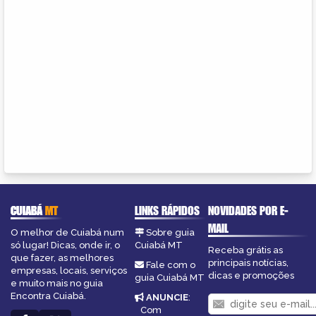
CUIABÁ
MT
LINKS RÁPIDOS
NOVIDADES POR E-
MAIL
O melhor de Cuiabá num
Sobre guia
só lugar! Dicas, onde ir, o
Cuiabá MT
Receba grátis as
que fazer, as melhores
principais notícias,
Fale com o
empresas, locais, serviços
dicas e promoções
guia Cuiabá MT
e muito mais no guia
Encontra Cuiabá.
ANUNCIE
:
Com