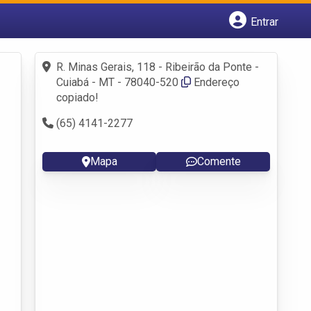
Entrar
Cadastrar empresa
Fazer login
R. Minas Gerais, 118 - Ribeirão da Ponte -
Criar conta
Cuiabá - MT - 78040-520
Endereço
copiado!
(65) 4141-2277
Mapa
Comente