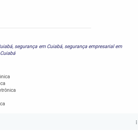
Cuiabá
,
segurança em Cuiabá
,
segurança empresarial em
 Cuiabá
ônica
ica
etrônica
ica