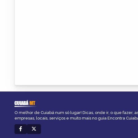
CUIABÁ
MT
O melhor de Cuiabá num só lugar! Dicas, onde ir, o que fazer, 
empresas, locais, serviços e muito mais no guia Encontra Cuiab