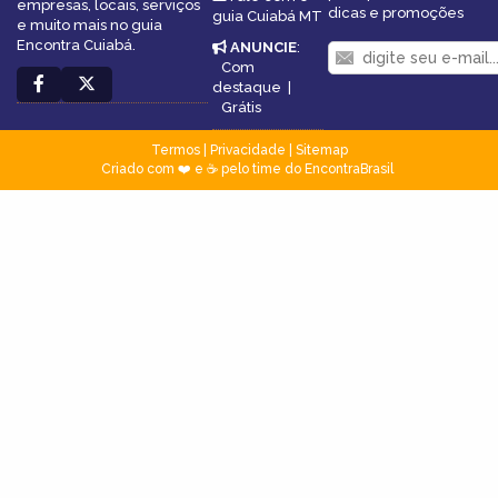
empresas, locais, serviços
dicas e promoções
guia Cuiabá MT
e muito mais no guia
Encontra Cuiabá.
ANUNCIE
:
Com
destaque
|
Grátis
Termos
|
Privacidade
|
Sitemap
Criado com ❤️ e ☕ pelo time do EncontraBrasil