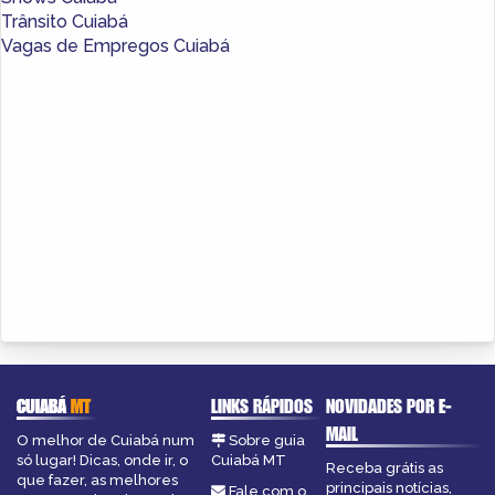
Trânsito Cuiabá
Vagas de Empregos Cuiabá
CUIABÁ
MT
LINKS RÁPIDOS
NOVIDADES POR E-
MAIL
O melhor de Cuiabá num
Sobre guia
só lugar! Dicas, onde ir, o
Cuiabá MT
Receba grátis as
que fazer, as melhores
principais notícias,
Fale com o