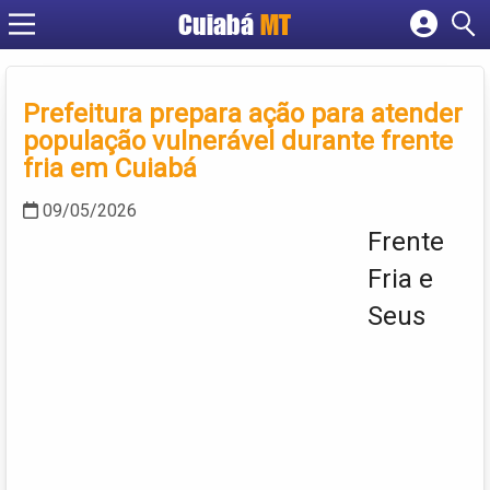
Cuiabá
MT
Cadastrar empresa
Fazer login
Prefeitura prepara ação para atender
Criar conta
população vulnerável durante frente
fria em Cuiabá
09/05/2026
Frente
Fria e
Seus