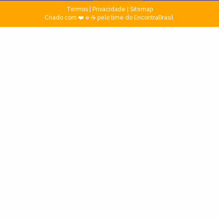
Termos
|
Privacidade
|
Sitemap
Criado com ❤️ e ☕ pelo time do EncontraBrasil