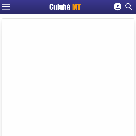
Cuiabá
MT
Cadastrar empresa
Fazer login
Criar conta