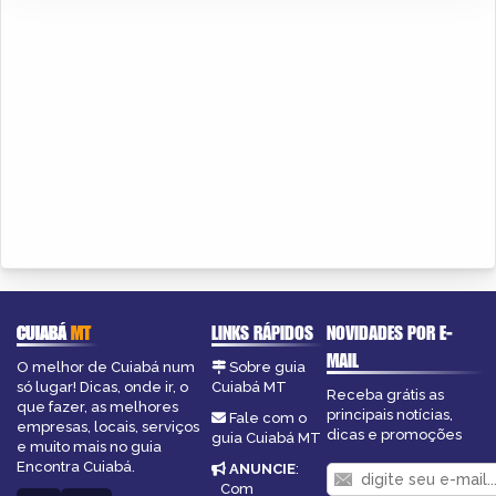
CUIABÁ
MT
LINKS RÁPIDOS
NOVIDADES POR E-
MAIL
O melhor de Cuiabá num
Sobre guia
só lugar! Dicas, onde ir, o
Cuiabá MT
Receba grátis as
que fazer, as melhores
principais notícias,
Fale com o
empresas, locais, serviços
dicas e promoções
guia Cuiabá MT
e muito mais no guia
Encontra Cuiabá.
ANUNCIE
:
Com