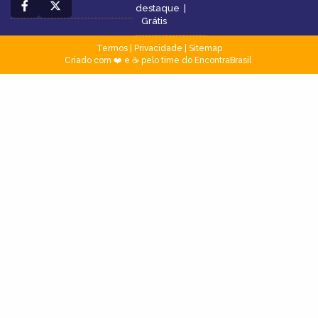
destaque
|
Grátis
Termos
|
Privacidade
|
Sitemap
Criado com ❤️ e ☕ pelo time do EncontraBrasil