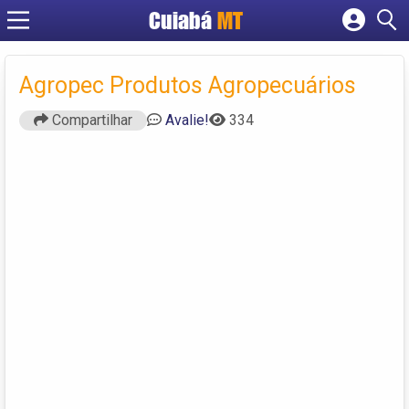
Cuiabá
MT
Cadastrar empresa
Fazer login
Agropec Produtos Agropecuários
Criar conta
Compartilhar
Avalie!
334