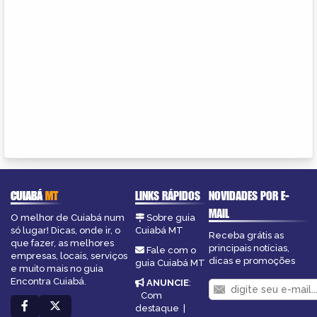
CUIABÁ
MT
LINKS RÁPIDOS
NOVIDADES POR E-
MAIL
O melhor de Cuiabá num
Sobre guia
só lugar! Dicas, onde ir, o
Cuiabá MT
Receba grátis as
que fazer, as melhores
principais notícias,
Fale com o
empresas, locais, serviços
dicas e promoções
guia Cuiabá MT
e muito mais no guia
Encontra Cuiabá.
ANUNCIE
:
Com
destaque
|