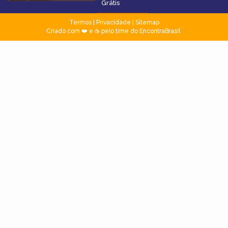
Grátis
Termos
|
Privacidade
|
Sitemap
Criado com ❤️ e ☕ pelo time do EncontraBrasil