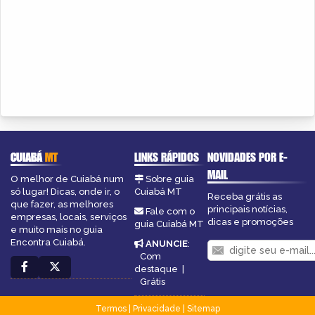
CUIABÁ
MT
LINKS RÁPIDOS
NOVIDADES POR E-
MAIL
O melhor de Cuiabá num
Sobre guia
só lugar! Dicas, onde ir, o
Cuiabá MT
Receba grátis as
que fazer, as melhores
principais notícias,
Fale com o
empresas, locais, serviços
dicas e promoções
guia Cuiabá MT
e muito mais no guia
Encontra Cuiabá.
ANUNCIE
:
Com
destaque
|
Grátis
Termos
|
Privacidade
|
Sitemap