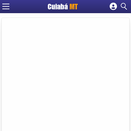
Cuiabá
MT
Cadastrar empresa
Fazer login
Criar conta