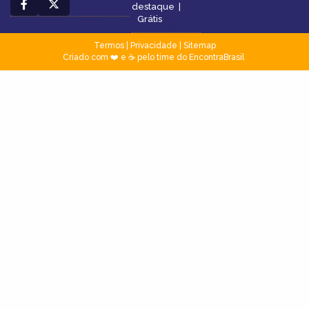
destaque
|
Grátis
Termos
|
Privacidade
|
Sitemap
Criado com ❤️ e ☕ pelo time do EncontraBrasil