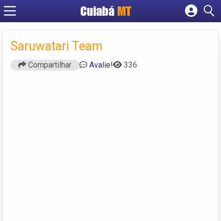
Cuiabá
MT
Cadastrar empresa
Fazer login
Saruwatari Team
Criar conta
Compartilhar
Avalie!
336