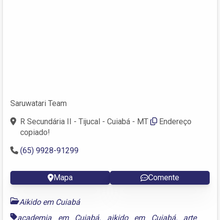
Saruwatari Team
R Secundária II - Tijucal - Cuiabá - MT
Endereço
copiado!
(65) 9928-91299
Mapa
Comente
Aikido em Cuiabá
academia em Cuiabá
,
aikido em Cuiabá
,
arte