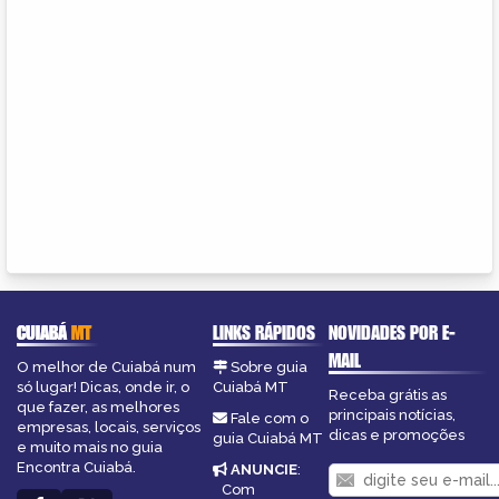
CUIABÁ
MT
LINKS RÁPIDOS
NOVIDADES POR E-
MAIL
O melhor de Cuiabá num
Sobre guia
só lugar! Dicas, onde ir, o
Cuiabá MT
Receba grátis as
que fazer, as melhores
principais notícias,
Fale com o
empresas, locais, serviços
dicas e promoções
guia Cuiabá MT
e muito mais no guia
Encontra Cuiabá.
ANUNCIE
:
Com