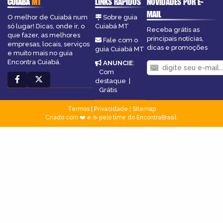
CUIABÁ
MT
LINKS RÁPIDOS
NOVIDADES POR E-
MAIL
O melhor de Cuiabá num
Sobre guia
só lugar! Dicas, onde ir, o
Cuiabá MT
Receba grátis as
que fazer, as melhores
principais notícias,
Fale com o
empresas, locais, serviços
dicas e promoções
guia Cuiabá MT
e muito mais no guia
Encontra Cuiabá.
ANUNCIE
:
Com
destaque
|
Grátis
Termos
|
Privacidade
|
Sitemap
Criado com ❤️ e ☕ pelo time do EncontraBrasil