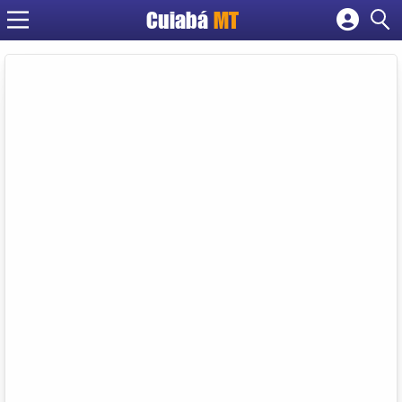
Cuiabá
MT
Cadastrar empresa
Fazer login
Criar conta