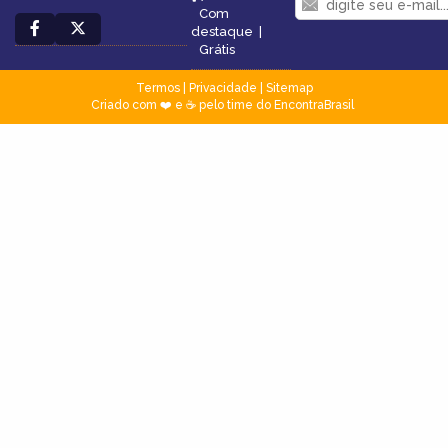
Com
destaque
|
Grátis
Termos
|
Privacidade
|
Sitemap
Criado com ❤️ e ☕ pelo time do EncontraBrasil