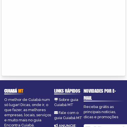
CUIABÁ
MT
LINKS RÁPIDOS
NOVIDADES POR E-
MAIL
O melhor de Cuiabá num
Sobre guia
só lugar! Dicas, onde ir, o
Cuiabá MT
Receba grátis as
que fazer, as melhores
principais notícias,
Fale com o
empresas, locais, serviços
dicas e promoções
guia Cuiabá MT
e muito mais no guia
Encontra Cuiabá.
ANUNCIE
: