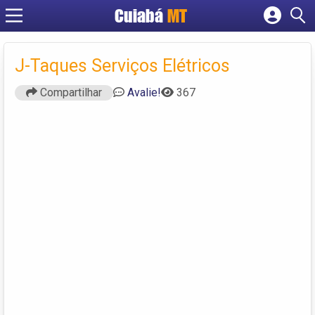
Cuiabá
MT
Cadastrar empresa
Fazer login
J-Taques Serviços Elétricos
Criar conta
Compartilhar
Avalie!
367