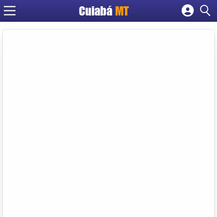
Cuiabá
MT
Cadastrar empresa
Fazer login
Criar conta