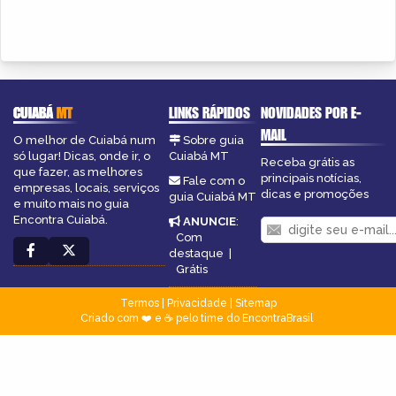
CUIABÁ
MT
LINKS RÁPIDOS
NOVIDADES POR E-
MAIL
O melhor de Cuiabá num
Sobre guia
só lugar! Dicas, onde ir, o
Cuiabá MT
Receba grátis as
que fazer, as melhores
principais notícias,
Fale com o
empresas, locais, serviços
dicas e promoções
guia Cuiabá MT
e muito mais no guia
Encontra Cuiabá.
ANUNCIE
:
Com
destaque
|
Grátis
Termos
|
Privacidade
|
Sitemap
Criado com ❤️ e ☕ pelo time do EncontraBrasil