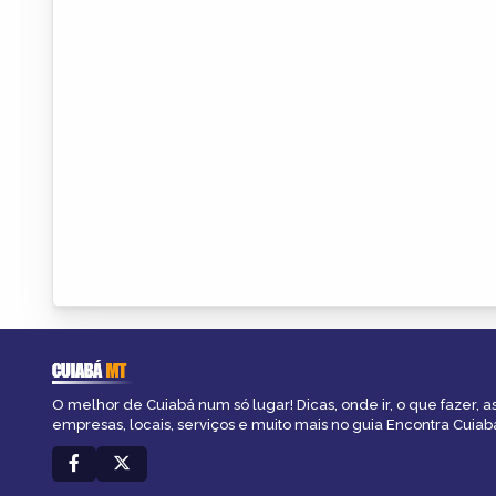
CUIABÁ
MT
O melhor de Cuiabá num só lugar! Dicas, onde ir, o que fazer, 
empresas, locais, serviços e muito mais no guia Encontra Cuiab