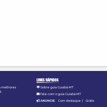
LINKS RÁPIDOS
as melhores
Sobre guia Cuiabá MT
á.
Fale com o guia Cuiabá MT
ANUNCIE
:
Com destaque
|
Grátis