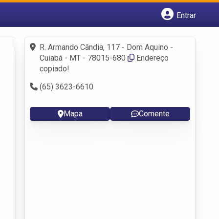
Entrar
Cadastrar empresa
Fazer login
R. Armando Cândia, 117 - Dom Aquino -
Criar conta
Cuiabá - MT - 78015-680
Endereço
copiado!
(65) 3623-6610
Mapa
Comente