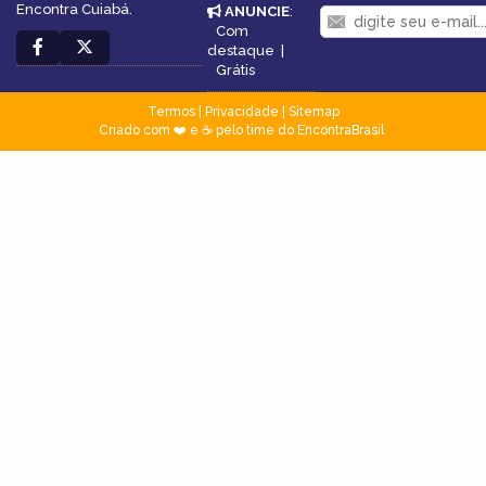
Encontra Cuiabá.
ANUNCIE
:
Com
destaque
|
Grátis
Termos
|
Privacidade
|
Sitemap
Criado com ❤️ e ☕ pelo time do EncontraBrasil