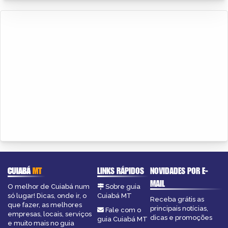
CUIABÁ
MT
LINKS RÁPIDOS
NOVIDADES POR E-
MAIL
O melhor de Cuiabá num
Sobre guia
só lugar! Dicas, onde ir, o
Cuiabá MT
Receba grátis as
que fazer, as melhores
principais notícias,
Fale com o
empresas, locais, serviços
dicas e promoções
guia Cuiabá MT
e muito mais no guia