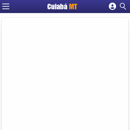
Cuiabá
MT
Cadastrar empresa
Fazer login
Criar conta