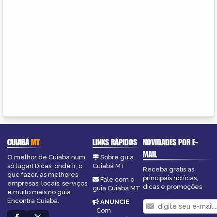
CUIABÁ
MT
LINKS RÁPIDOS
NOVIDADES POR E-
MAIL
O melhor de Cuiabá num
Sobre guia
só lugar! Dicas, onde ir, o
Cuiabá MT
Receba grátis as
que fazer, as melhores
principais notícias,
Fale com o
empresas, locais, serviços
dicas e promoções
guia Cuiabá MT
e muito mais no guia
Encontra Cuiabá.
ANUNCIE
:
Com