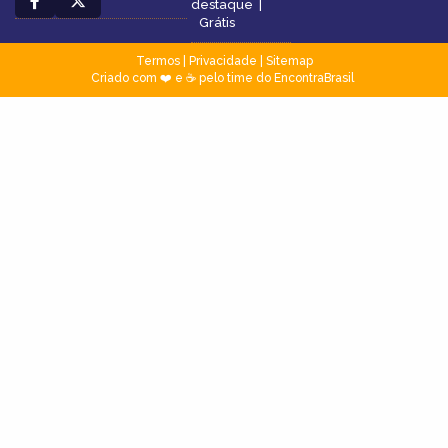
destaque
|
Grátis
Termos
|
Privacidade
|
Sitemap
Criado com ❤️ e ☕ pelo time do EncontraBrasil