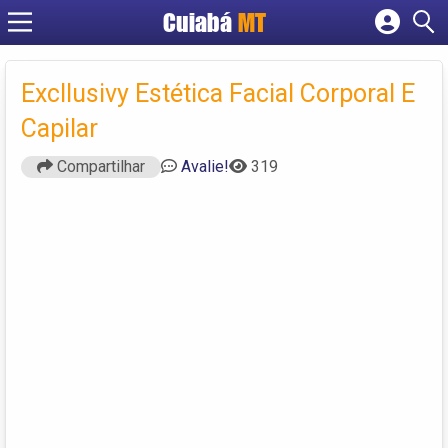
Cuiabá
MT
Cadastrar empresa
Fazer login
Excllusivy Estética Facial Corporal E
Criar conta
Capilar
Compartilhar
Avalie!
319