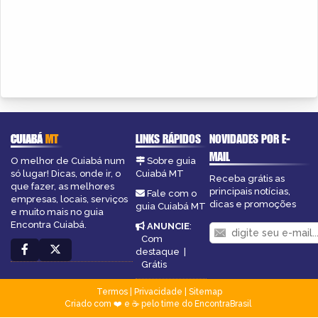
CUIABÁ
MT
LINKS RÁPIDOS
NOVIDADES POR E-
MAIL
O melhor de Cuiabá num
Sobre guia
só lugar! Dicas, onde ir, o
Cuiabá MT
Receba grátis as
que fazer, as melhores
principais notícias,
Fale com o
empresas, locais, serviços
dicas e promoções
guia Cuiabá MT
e muito mais no guia
Encontra Cuiabá.
ANUNCIE
:
Com
destaque
|
Grátis
Termos
|
Privacidade
|
Sitemap
Criado com ❤️ e ☕ pelo time do EncontraBrasil