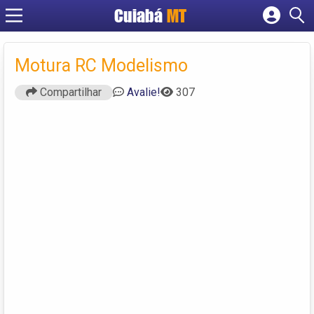
Cuiabá
MT
Cadastrar empresa
Fazer login
Motura RC Modelismo
Criar conta
Compartilhar
Avalie!
307