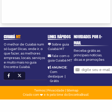
CUIABÁ
MT
LINKS RÁPIDOS
NOVIDADES POR E-
MAIL
O melhor de Cuiabá num
Sobre guia
só lugar! Dicas, onde ir, o
Cuiabá MT
Receba grátis as
que fazer, as melhores
principais notícias,
Fale com o
empresas, locais, serviços
dicas e promoções
guia Cuiabá MT
e muito mais no guia
Encontra Cuiabá.
ANUNCIE
:
Com
destaque
|
Grátis
Termos
|
Privacidade
|
Sitemap
Criado com ❤️ e ☕ pelo time do EncontraBrasil