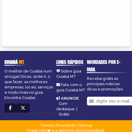
CUIABÁ
MT
LINKS RÁPIDOS
NOVIDADES POR E-
MAIL
O melhor de Cuiabá num
Sobre guia
só lugar! Dicas, onde ir, o
Cuiabá MT
Receba grátis as
que fazer, as melhores
principais notícias,
Fale com o
empresas, locais, serviços
dicas e promoções
guia Cuiabá MT
e muito mais no guia
Encontra Cuiabá.
ANUNCIE
:
Com
destaque
|
Grátis
Termos
|
Privacidade
|
Sitemap
Criado com ❤️ e ☕ pelo time do EncontraBrasil