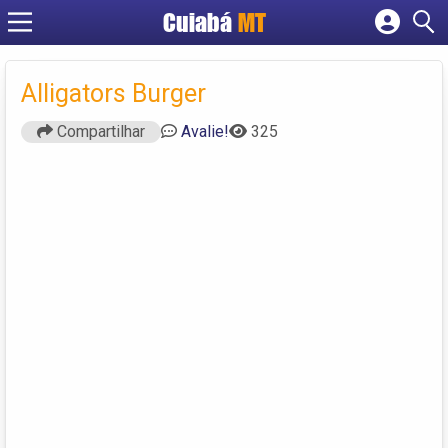
Cuiabá
MT
Cadastrar empresa
Fazer login
Alligators Burger
Criar conta
Compartilhar
Avalie!
325