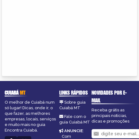
CUIABÁ
MT
LINKS RÁPIDOS
NOVIDADES POR E-
MAIL
O melhor de Cuiabá num
Sobre guia
só lugar! Dicas, onde ir, o
Cuiabá MT
Receba grátis as
que fazer, as melhores
principais notícias,
Fale com o
empresas, locais, serviços
dicas e promoções
guia Cuiabá MT
e muito mais no guia
Encontra Cuiabá.
ANUNCIE
:
Com