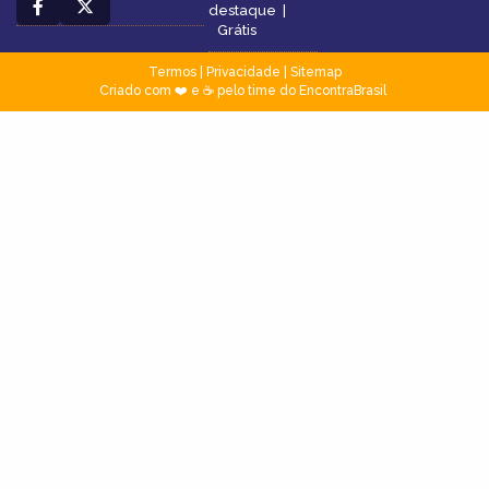
destaque
|
Grátis
Termos
|
Privacidade
|
Sitemap
Criado com ❤️ e ☕ pelo time do EncontraBrasil