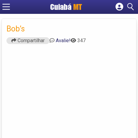
Cuiabá
MT
Cadastrar empresa
Fazer login
Bob’s
Criar conta
Compartilhar
Avalie!
347