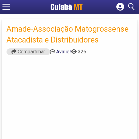
Cuiabá
MT
Cadastrar empresa
Fazer login
Amade-Associação Matogrossense
Criar conta
Atacadista e Distribuidores
Compartilhar
Avalie!
326