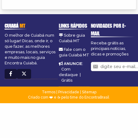
CUIABÁ
MT
LINKS RÁPIDOS
NOVIDADES POR E-
MAIL
O melhor de Cuiabá num
Sobre guia
só lugar! Dicas, onde ir, o
Cuiabá MT
Receba grátis as
que fazer, as melhores
principais notícias,
Fale com o
empresas, locais, serviços
dicas e promoções
guia Cuiabá MT
e muito mais no guia
Encontra Cuiabá.
ANUNCIE
:
Com
destaque
|
Grátis
Termos
|
Privacidade
|
Sitemap
Criado com ❤️ e ☕ pelo time do EncontraBrasil