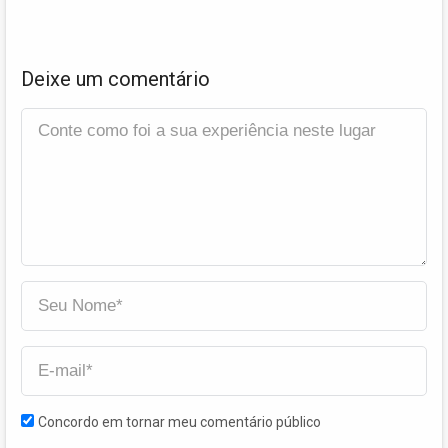
Deixe um comentário
Concordo em tornar meu comentário público