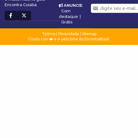
Encontra Cuiabá.
ANUNCIE
:
Com
destaque
|
Grátis
Termos
|
Privacidade
|
Sitemap
Criado com ❤️ e ☕ pelo time do EncontraBrasil