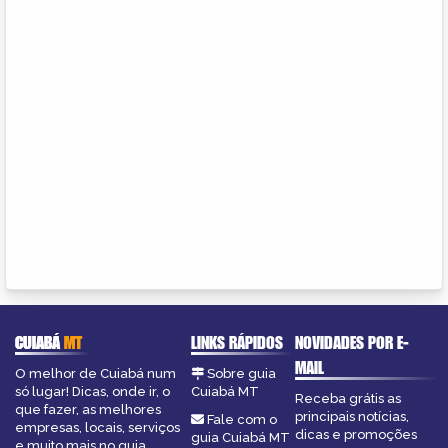
CUIABÁ
MT
LINKS RÁPIDOS
NOVIDADES POR E-
MAIL
O melhor de Cuiabá num
Sobre guia
só lugar! Dicas, onde ir, o
Cuiabá MT
Receba grátis as
que fazer, as melhores
principais notícias,
Fale com o
empresas, locais, serviços
dicas e promoções
guia Cuiabá MT
e muito mais no guia