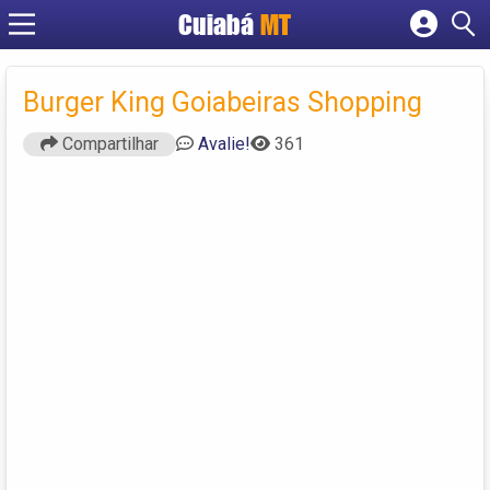
Cuiabá
MT
Cadastrar empresa
Fazer login
Burger King Goiabeiras Shopping
Criar conta
Compartilhar
Avalie!
361