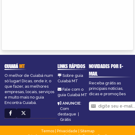
CUIABÁ
MT
LINKS RÁPIDOS
NOVIDADES POR E-
MAIL
O melhor de Cuiabá num
Sobre guia
só lugar! Dicas, onde ir, o
Cuiabá MT
Receba grátis as
que fazer, as melhores
principais notícias,
Fale com o
empresas, locais, serviços
dicas e promoções
guia Cuiabá MT
e muito mais no guia
Encontra Cuiabá.
ANUNCIE
:
Com
destaque
|
Grátis
Termos
|
Privacidade
|
Sitemap