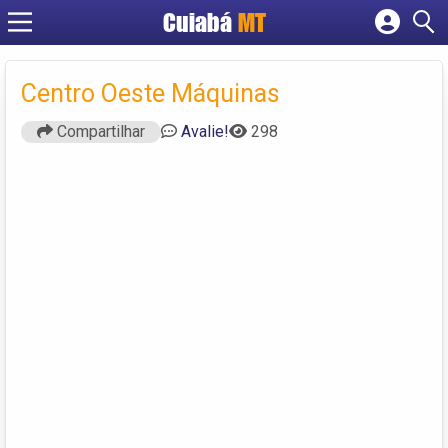
Cuiabá
MT
Cadastrar empresa
Fazer login
Centro Oeste Máquinas
Criar conta
Compartilhar
Avalie!
298