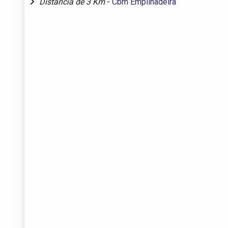
Distância de 3 Km
-
Cbm Empilhadeira