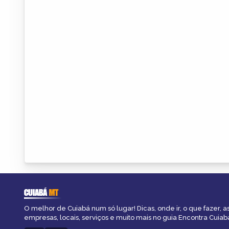
CUIABÁ
MT
O melhor de Cuiabá num só lugar! Dicas, onde ir, o que fazer, 
empresas, locais, serviços e muito mais no guia Encontra Cuiab