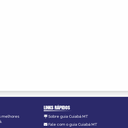
LINKS RÁPIDOS
as melhores
Sobre guia Cuiabá MT
á.
Fale com o guia Cuiabá MT