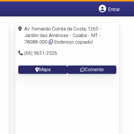
Entrar
Cadastrar empresa
Fazer login
Av. Fernando Corrêa da Costa, 1265 -
Criar conta
Jardim das Américas - Cuiabá - MT -
78088-000
Endereço copiado!
(66) 9631-2526
Mapa
Comente