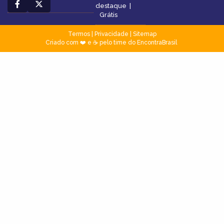
destaque
|
Grátis
Termos
|
Privacidade
|
Sitemap
Criado com ❤️ e ☕ pelo time do EncontraBrasil