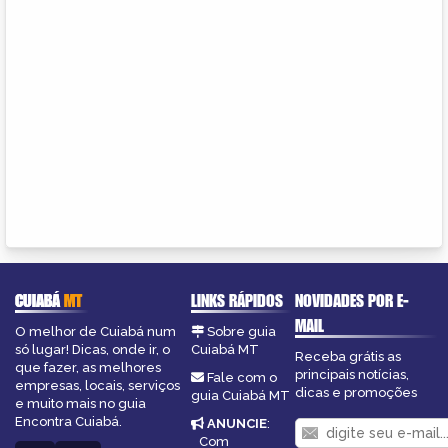
CUIABÁ
MT
LINKS RÁPIDOS
NOVIDADES POR E-
MAIL
O melhor de Cuiabá num
Sobre guia
só lugar! Dicas, onde ir, o
Cuiabá MT
Receba grátis as
que fazer, as melhores
principais notícias,
Fale com o
empresas, locais, serviços
dicas e promoções
guia Cuiabá MT
e muito mais no guia
Encontra Cuiabá.
ANUNCIE
:
Com