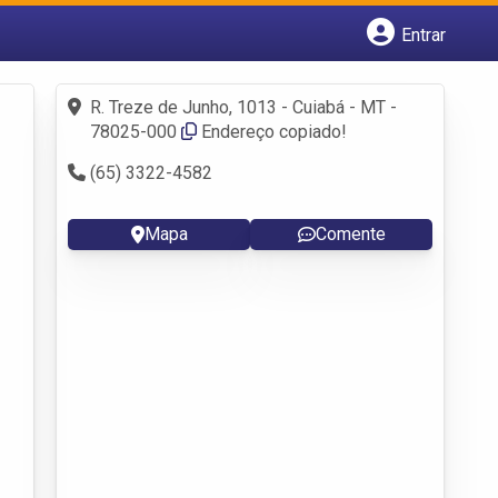
Entrar
Cadastrar empresa
Fazer login
R. Treze de Junho, 1013 - Cuiabá - MT -
Criar conta
78025-000
Endereço copiado!
(65) 3322-4582
Mapa
Comente