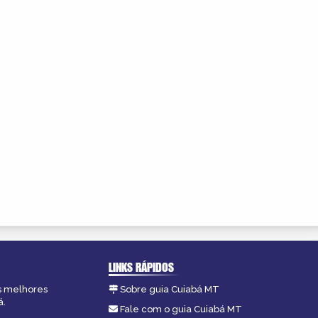
LINKS RÁPIDOS
as melhores
Sobre guia Cuiabá MT
á.
Fale com o guia Cuiabá MT