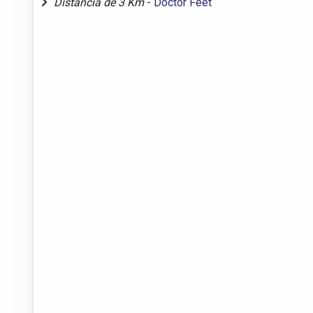
Distância de 3 Km
-
Doctor Feet