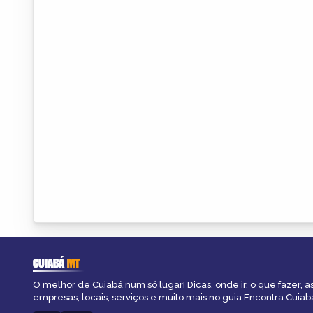
CUIABÁ
MT
O melhor de Cuiabá num só lugar! Dicas, onde ir, o que fazer, 
empresas, locais, serviços e muito mais no guia Encontra Cuiab