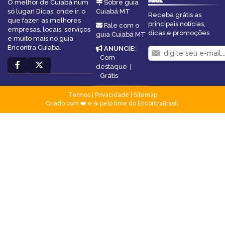
O melhor de Cuiabá num
Sobre guia
só lugar! Dicas, onde ir, o
Cuiabá MT
Receba grátis as
que fazer, as melhores
principais notícias,
Fale com o
empresas, locais, serviços
dicas e promoções
guia Cuiabá MT
e muito mais no guia
Encontra Cuiabá.
ANUNCIE
:
Com
destaque
|
Grátis
Termos
|
Privacidade
|
Sitemap
Criado com ❤️ e ☕ pelo time do EncontraBrasil