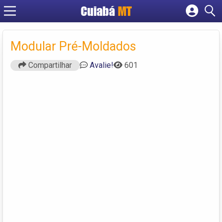
Cuiabá
MT
Cadastrar empresa
Fazer login
Modular Pré-Moldados
Criar conta
Compartilhar
Avalie!
601