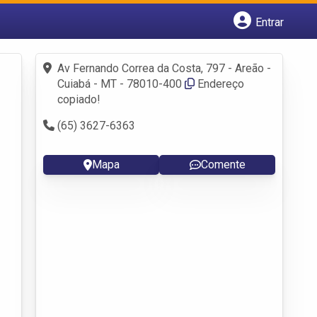
Entrar
Cadastrar empresa
Fazer login
Av Fernando Correa da Costa, 797 - Areão -
Criar conta
Cuiabá - MT - 78010-400
Endereço
copiado!
(65) 3627-6363
Mapa
Comente