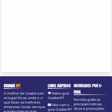
CUIABÁ
MT
LINKS RÁPIDOS
NOVIDADES POR E-
MAIL
O melhor de Cuiabá num
Sobre guia
só lugar! Dicas, onde ir, o
Cuiabá MT
Receba grátis as
que fazer, as melhores
principais notícias,
Fale com o
empresas, locais, serviços
dicas e promoções
guia Cuiabá MT
e muito mais no guia