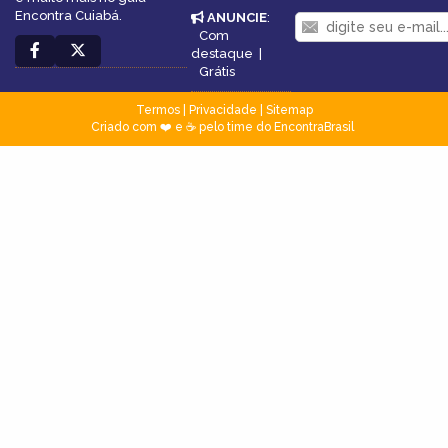
Encontra Cuiabá.
ANUNCIE
:
Com
destaque
|
Grátis
Termos
|
Privacidade
|
Sitemap
Criado com ❤️ e ☕ pelo time do EncontraBrasil