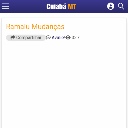
Cuiabá
MT
Cadastrar empresa
Fazer login
Ramalu Mudanças
Criar conta
Compartilhar
Avalie!
337