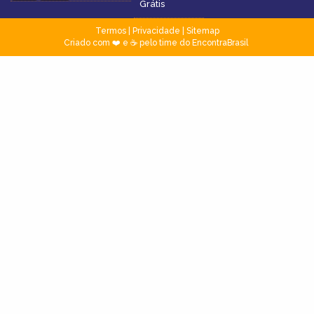
Grátis
Termos
|
Privacidade
|
Sitemap
Criado com ❤️ e ☕ pelo time do EncontraBrasil