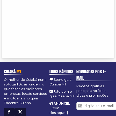
CUIABÁ
MT
LINKS RÁPIDOS
NOVIDADES POR E-
MAIL
O melhor de Cuiabá num
Sobre guia
só lugar! Dicas, onde ir, o
Cuiabá MT
Receba grátis as
que fazer, as melhores
principais notícias,
Fale com o
empresas, locais, serviços
dicas e promoções
guia Cuiabá MT
e muito mais no guia
Encontra Cuiabá.
ANUNCIE
:
Com
destaque
|