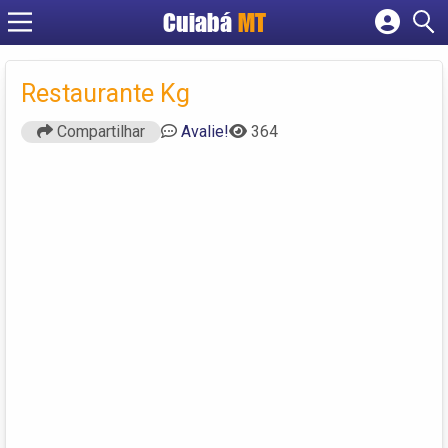
Cuiabá
MT
Cadastrar empresa
Fazer login
Restaurante Kg
Criar conta
Compartilhar
Avalie!
364