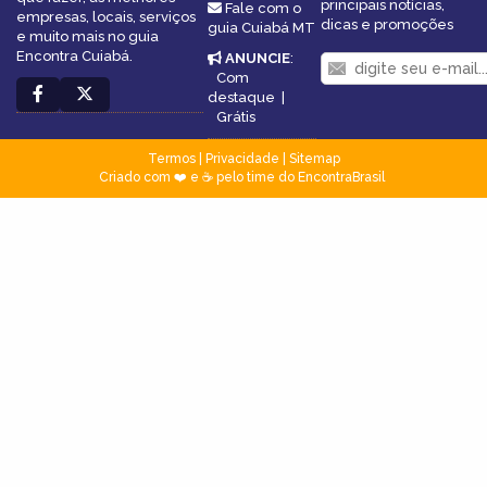
principais notícias,
Fale com o
empresas, locais, serviços
dicas e promoções
guia Cuiabá MT
e muito mais no guia
Encontra Cuiabá.
ANUNCIE
:
Com
destaque
|
Grátis
Termos
|
Privacidade
|
Sitemap
Criado com ❤️ e ☕ pelo time do EncontraBrasil