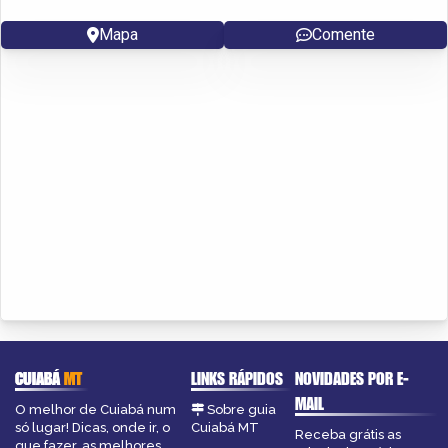
Mapa
Comente
CUIABÁ
MT
LINKS RÁPIDOS
NOVIDADES POR E-
MAIL
O melhor de Cuiabá num
Sobre guia
só lugar! Dicas, onde ir, o
Cuiabá MT
Receba grátis as
que fazer, as melhores