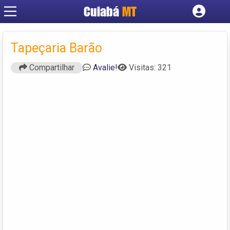
Cuiabá
MT
Cadastrar empresa
Fazer login
Tapeçaria Barão
Criar conta
Compartilhar
Avalie!
Visitas: 321