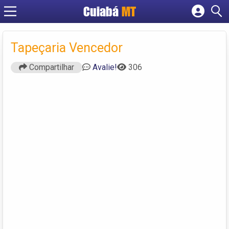
Cuiabá
MT
Cadastrar empresa
Fazer login
Tapeçaria Vencedor
Criar conta
Compartilhar
Avalie!
306