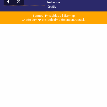
destaque
|
Grátis
Termos
|
Privacidade
|
Sitemap
Criado com ❤️ e ☕ pelo time do EncontraBrasil