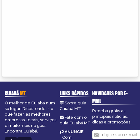
CUIABÁ
MT
LINKS RÁPIDOS
NOVIDADES POR E-
MAIL
O melhor de Cuiabá num
Sobre guia
só lugar! Dicas, onde ir, o
Cuiabá MT
Receba grátis as
que fazer, as melhores
principais notícias,
Fale com o
empresas, locais, serviços
dicas e promoções
guia Cuiabá MT
e muito mais no guia
Encontra Cuiabá.
ANUNCIE
:
Com