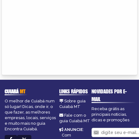
CUIABÁ
MT
LINKS RÁPIDOS
NOVIDADES POR E-
MAIL
O melhor de Cuiabá num
Sobre guia
só lugar! Dicas, onde ir, o
Cuiabá MT
Receba grátis as
que fazer, as melhores
principais notícias,
Fale com o
empresas, locais, serviços
dicas e promoções
guia Cuiabá MT
e muito mais no guia
Encontra Cuiabá.
ANUNCIE
:
Com