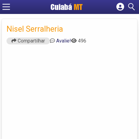
Cuiabá
MT
Cadastrar empresa
Fazer login
Nisel Serralheria
Criar conta
Compartilhar
Avalie!
496