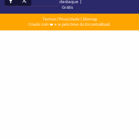
destaque
|
Grátis
Termos
|
Privacidade
|
Sitemap
Criado com ❤️ e ☕ pelo time do EncontraBrasil