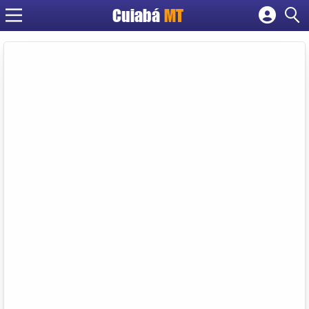
Cuiabá
MT
Cadastrar empresa
Fazer login
Criar conta