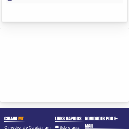
CUIABÁ
MT
LINKS RÁPIDOS
NOVIDADES POR E-
MAIL
O melhor de Cuiabá num
Sobre guia